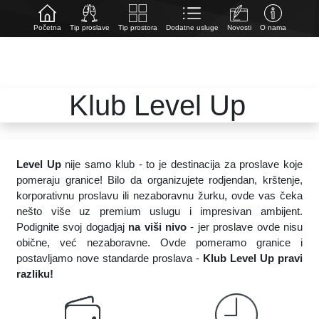
Početna
Tip proslave
Tip prostora
Dodatne usluge
Novosti
O nama
Klub Level Up
Level Up
nije samo klub - to je destinacija za proslave koje
pomeraju granice! Bilo da organizujete rodjendan, krštenje,
korporativnu proslavu ili nezaboravnu žurku, ovde vas čeka
nešto više uz premium uslugu i impresivan ambijent.
Podignite svoj dogadjaj
na viši nivo
- jer proslave ovde nisu
obične, već nezaboravne. Ovde pomeramo granice i
postavljamo nove standarde proslava -
Klub Level Up pravi
razliku!