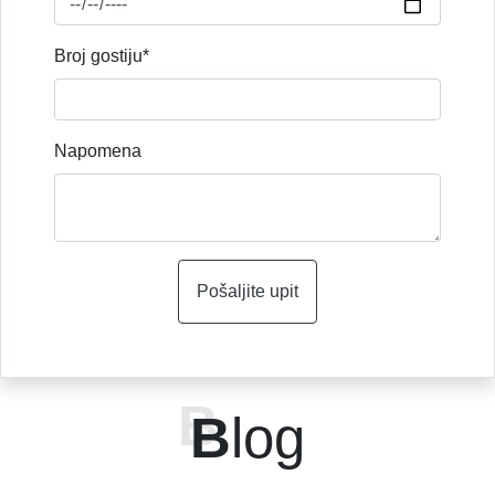
Broj gostiju*
Napomena
Pošaljite upit
B
log