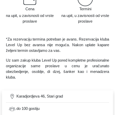
Cena
Termini
na upit, u zavisnosti od vrste
na upit, u zavisnosti od vrste
proslave
proslave
*Za rezervaciju termina potreban je avans. Rezervacija kluba
Level Up bez avansa nije moguća. Nakon uplate kapare
željeni termin ostavljamo za vas.
Uz sam zakup kluba Level Up pored kompletne profesionalne
organizacije same proslave u cenu je uračunato
obezbedjenje, osoblje, di dzej, šanker kao i menadzera
kluba.
Karadjordjeva 46, Stari grad
do 100 gostiju